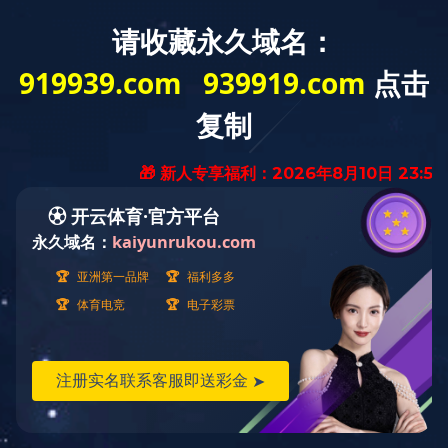
首页
走进弘力
公司简介
企业文化
企
业荣誉
厂房设备
中欧网页版_中欧（中
国）
新闻中心
公司新闻
行业新闻
在线留言
中欧网页版_中欧（中
国）

首页
走进弘力

公司简介
企业文化
企
业荣誉
厂房设备
中欧网页版_中欧（中
国）